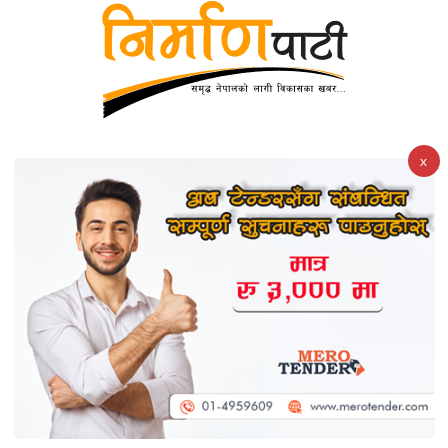
सर्लाहीमा ग्यास सिलिन्डर लिक भएर आगलागी, एक घर जलेर नष्ट
x
बजेट निर्माणबारे अर्थमन्त्री वाग्लेसँग सांसदहरूको छलफल, दुर्गम
क्षेत्र प्राथमिकतामा राख्ने जोड
ताजा समाचार