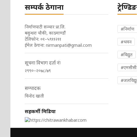
सम्पर्क ठेगाना
ट्रेण्डिङ
निर्माणपाटी सञ्चार प्रा.लि.
#निर्माण
बसुन्धरा चौकी, काठमाण्डौं
टेलिफोन: ०१–५९११२११
#भवन
ईमेल ठेगाना:
nirmanpati@gmail.com
#विद्युत
सूचना विभाग दर्ता नंः
#एमसीसी
२९९०–२०७८/७९
#जलविद्यु
सम्पादक
विनोद खाती
सहकर्मी मिडिया