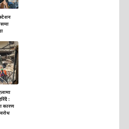
 स्टेशन
ासमा
डा
ुएलामा
ँदै :
धका कारण
अवरोध