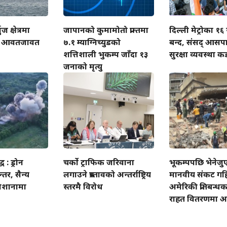
ुज क्षेत्रमा
जापानको कुमामोतो प्रान्तमा
दिल्ली मेट्रोका १६
ो आवतजावत
७.१ म्याग्निच्युडको
बन्द, संसद् आसप
शत्तिशाली भुकम्प जाँदा १३
सुरक्षा व्यवस्था क
जनाको मृत्यु
ध : ड्रोन
चर्को ट्राफिक जरिवाना
भूकम्पपछि भेनेज
तर, सैन्य
लगाउने प्रस्तावको अन्तर्राष्ट्रिय
मानवीय संकट गहिरि
निशानामा
स्तरमै विरोध
अमेरिकी प्रतिबन्
राहत वितरणमा 