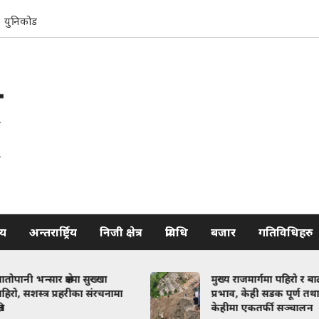
युनिकोड
रिय
अन्तरार्ष्ट्रिय
निजी क्षेत्र
प्रविधि
बजार
गतिविधिहरु
मुख्य राजमार्गमा पहिरो र बाढीको
क
ामा
प्रभाव, केही सडक पूर्ण तथा
भ
केहीमा एकतर्फी सञ्चालन
स