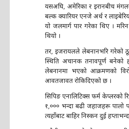
यसअघि, अमेरिका र इरानबीच मंगलबा
बल्क क्यारियर एनजे अर्थ र लाइबे
यो जलमार्ग पार गरेका थिए । मरिन ट
थियो ।
तर, इजरायलले लेबनानभरि गरेको ठ
स्थिति अचानक तनावपूर्ण बनेको ह
लेबनानमा भएको आक्रमणको विरोधमा
आवतजावत रोकिदिएको छ ।
सिपिङ एनालिटिक्स फर्म केप्लरको रिप
१,००० भन्दा बढी जहाजहरू पालो पर
त्यहाँबाट बाहिर निस्कन दुई हप्ताभ