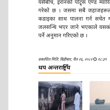
यसैबीच, इरानको पोट्र्स एण्ड म्यार
गरेको छ । जसमा सबै जहाजहरूला
कडाइका साथ पालना गर्न सचेत गर
जलसन्धि भएर जाने भएकाले यसको बन
पर्ने अनुमान गरिएको छ ।
प्रकाशित मिति: बिहीबार, चैत २६, २०८२
१८:३९
थप अन्तरार्ष्ट्रिय