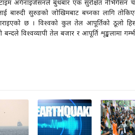
िटाइम अर्गनाइजेसनले बुधबार एक सुरक्षित नेभिगेसन चा
ई बारुदी सुरुङको जोखिमबाट बच्नका लागि तोकिएक
ाइएको छ । विश्वको कुल तेल आपूर्तिको ठूलो हिस
्दले विश्वव्यापी तेल बजार र आपूर्ति शृङ्खलामा गम्