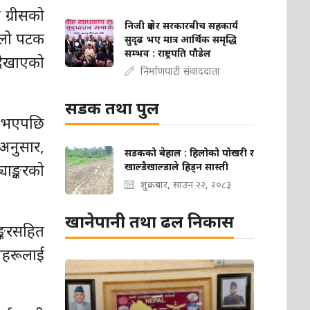
ग्रीसको
निजी क्षेत्र र सरकारबीच सहकार्य
हिलो पटक
सुदृढ भए मात्र आर्थिक समृद्धि
सम्भव : राष्ट्रपति पौडेल
 देखाएको
निर्माणपाटी संवाददाता
सडक तथा पुल
ु भएपछि
अनुसार,
सडकको बेहाल : हिलोको पोखरी र
ाङ्करको
खाल्डैखाल्डाले हिड्न सास्ती
शुक्रबार, साउन २२, २०८३
खानेपानी तथा ढल निकास
ङ्करसहित
जहरूलाई