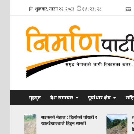
गृहपृष्ठ
प्रदेश समाचार
पूर्वाधार क्षेत्र
राष्ट्
को बेहाल : हिलोको पोखरी र
तातोपानी भन्सार क्षेत्रमा सुख्खा
्डैखाल्डाले हिड्न सास्ती
पहिरो, सशस्त्र प्रहरीका संरचन
क्षति