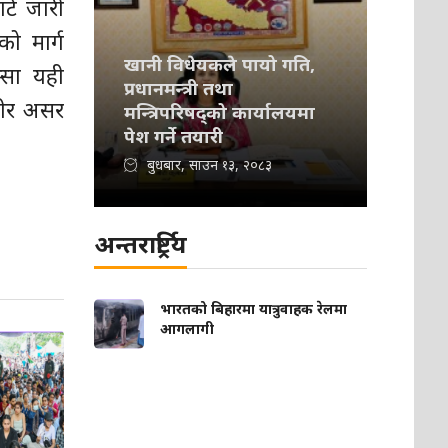
र्ट जारी
ो मार्ग
खानी विधेयकले पायो गति,
्सा यही
प्रधानमन्त्री तथा
भीर असर
मन्त्रिपरिषद्को कार्यालयमा
पेश गर्ने तयारी
बुधबार, साउन १३, २०८३
अन्तरार्ष्ट्रिय
भारतको बिहारमा यात्रुवाहक रेलमा
आगलागी