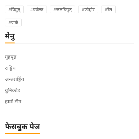
#विद्युत्
#पर्यटक
#जलविद्युत्
#फोहोर
#रेल
#पार्क
मेनु
गृहपृष्ठ
राष्ट्रिय
अन्तरार्ष्ट्रिय
युनिकोड
हाम्रो टीम
फेसबुक पेज