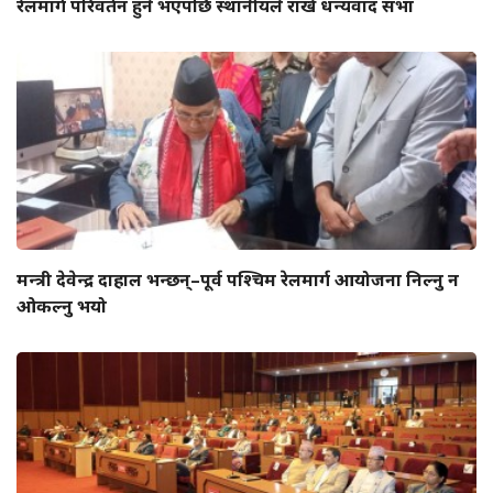
रेलमार्ग परिवर्तन हुने भएपछि स्थानीयले राखे धन्यवाद सभा
मन्त्री देवेन्द्र दाहाल भन्छन्–पूर्व पश्चिम रेलमार्ग आयोजना निल्नु न
ओकल्नु भयो