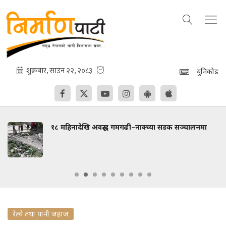
युनिकोड
१८ महिनादेखि अवरुद्ध गमगढी–नाक्च्या सडक सञ्चालनमा
रेल्वे तथा पानी जहाज