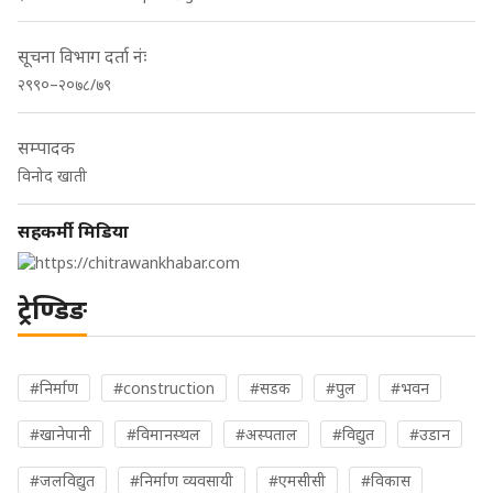
सूचना विभाग दर्ता नंः
२९९०–२०७८/७९
सम्पादक
विनोद खाती
सहकर्मी मिडिया
ट्रेण्डिङ
#निर्माण
#construction
#सडक
#पुल
#भवन
#खानेपानी
#विमानस्थल
#अस्पताल
#विद्युत
#उडान
#जलविद्युत
#निर्माण व्यवसायी
#एमसीसी
#विकास