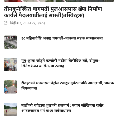
तीनकुनेस्थित वागमती पुलआसपास क्षेत्रमा निर्माण
कार्यले पैदलयात्रीलाई सास्ती(तस्विरहरु)
बिहीबार, साउन २१, २०८३
१८ महिनादेखि अवरुद्ध गमगढी–नाक्च्या सडक सञ्चालनमा
मुगु–हुम्ला जोड्ने कर्णाली नदीमा बेलीब्रिज बन्ने, दोमुख–
सिनेखर्कका बासिन्दामा उत्साह
रौतहटको धनसारमा पेट्रोल ट्याङ्कर दुर्घटनापछि आगलागी, चालक
नियन्त्रणमा
बाढीको चपेटामा हुलाकी राजमार्ग : ज्यान जोखिममा राखेर
आवतजावत गर्न बाध्य सर्वसाधारण