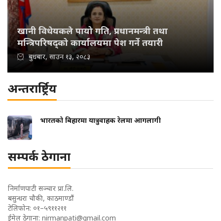
खानी विधेयकले पायो गति, प्रधानमन्त्री तथा
मन्त्रिपरिषद्को कार्यालयमा पेश गर्ने तयारी
बुधबार, साउन १३, २०८३
अन्तरार्ष्ट्रिय
भारतको बिहारमा यात्रुवाहक रेलमा आगलागी
सम्पर्क ठेगाना
निर्माणपाटी सञ्चार प्रा.लि.
बसुन्धरा चौकी, काठमाण्डौं
टेलिफोन: ०१–५९११२११
ईमेल ठेगाना:
nirmanpati@gmail.com