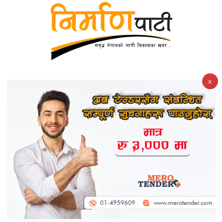
बाढीको चपेटामा हुलाकी राजमार्ग : ज्यान जोखिममा राखेर
x
आवतजावत गर्न बाध्य सर्वसाधारण
मुआब्जा विवादले १८ महिनादेखि मुगुको गमगाड पुलमा आवतजावत
ठप्प