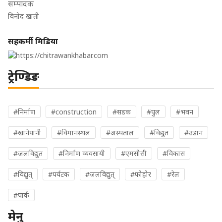
सम्पादक
विनोद खाती
सहकर्मी मिडिया
ट्रेण्डिङ
#निर्माण
#construction
#सडक
#पुल
#भवन
#खानेपानी
#विमानस्थल
#अस्पताल
#विद्युत
#उडान
#जलविद्युत
#निर्माण व्यवसायी
#एमसीसी
#विकास
#विद्युत्
#पर्यटक
#जलविद्युत्
#फोहोर
#रेल
#पार्क
मेनु