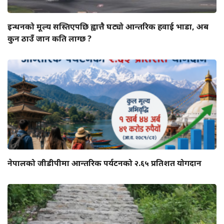
इन्धनको मूल्य सस्तिएपछि ह्वात्तै घट्यो आन्तरिक हवाई भाडा, अब
कुन ठाउँ जान कति लाग्छ ?
नेपालको जीडीपीमा आन्तरिक पर्यटनको २.६५ प्रतिशत योगदान