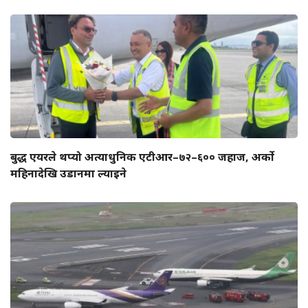
बुद्ध एयरले थप्यो अत्याधुनिक एटीआर–७२–६०० जहाज, अर्को
महिनादेखि उडानमा ल्याइने