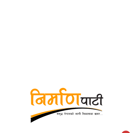
१८ महिनादेखि अवरुद्ध गमगढी–नाक्च्या सडक सञ्चालनमा
मुगु–हुम्ला जोड्ने कर्णाली नदीमा बेलीब्रिज बन्ने, दोमुख–सिनेखर्कका
बासिन्दामा उत्साह