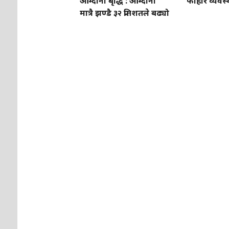
आम्दानी बृद्धि : आम्दानी
फोहोर व्यवस्
मात्रै झण्डै ३२ प्रतिशतले बढ्यो