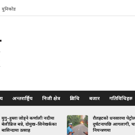
युनिकोड
रिय
अन्तरार्ष्ट्रिय
निजी क्षेत्र
प्रविधि
बजार
गतिविधिहरु
ाली नदीमा
रौतहटको धनसारमा पेट्रोल ट्याङ्कर
–सिनेखर्कका
दुर्घटनापछि आगलागी, चालक
नियन्त्रणमा