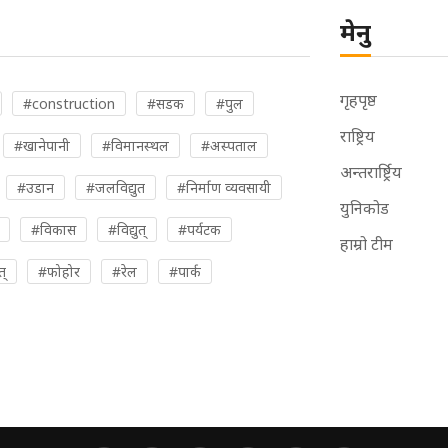
मेनु
गृहपृष्ठ
#construction
#सडक
#पुल
राष्ट्रिय
#खानेपानी
#विमानस्थल
#अस्पताल
अन्तरार्ष्ट्रिय
#उडान
#जलविद्युत
#निर्माण व्यवसायी
युनिकोड
#विकास
#विद्युत्
#पर्यटक
हाम्रो टीम
त्
#फोहोर
#रेल
#पार्क