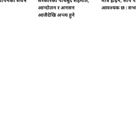
थापनको संघर्ष
सरकारको पाँचबुँदे सहमति,
मात्र होइन, सीप 
आन्दोलन र अनसन
आवश्यक छ : सभा
आजैदेखि अन्त्य हुने