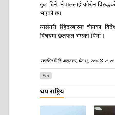
छुट दिने, नेपाललाई कोरोनाविरुद
भएको छ।
त्यसैगरी सिंहदरबारमा चीनका विदेशमन
विषयमा छलफल भएको थियो ।
प्रकाशित मिति: आइतबार, चैत १३, २०७८
०९:०१
#रेल
थप राष्ट्रिय