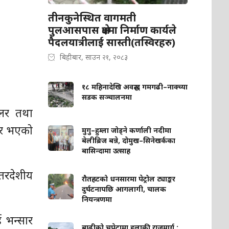
तीनकुनेस्थित वागमती
पुलआसपास क्षेत्रमा निर्माण कार्यले
पैदलयात्रीलाई सास्ती(तस्विरहरु)
बिहीबार, साउन २१, २०८३
१८ महिनादेखि अवरुद्ध गमगढी–नाक्च्या
सडक सञ्चालनमा
सिलर तथा
्षर भएको
मुगु–हुम्ला जोड्ने कर्णाली नदीमा
बेलीब्रिज बन्ने, दोमुख–सिनेखर्कका
बासिन्दामा उत्साह
्तरदेशीय
रौतहटको धनसारमा पेट्रोल ट्याङ्कर
दुर्घटनापछि आगलागी, चालक
नियन्त्रणमा
ई भन्सार
बाढीको चपेटामा हुलाकी राजमार्ग :