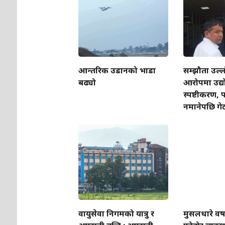
आन्तरिक उडानको भाडा
सम्झौता उल्
बढ्यो
आरोपमा उद्
स्पष्टीकरण, पत
नमानेपछि गेट
वायुसेवा निगमको यात्रु र
मुसलधारे वर्