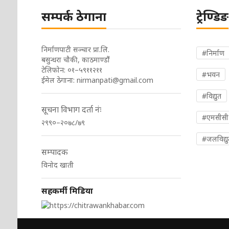
सम्पर्क ठेगाना
ट्रेण्डिङ
निर्माणपाटी सञ्चार प्रा.लि.
#निर्माण
बसुन्धरा चौकी, काठमाण्डौं
टेलिफोन: ०१–५९११२११
#भवन
ईमेल ठेगाना:
nirmanpati@gmail.com
#विद्युत
सूचना विभाग दर्ता नंः
#एमसीसी
२९९०–२०७८/७९
#जलविद्यु
सम्पादक
विनोद खाती
सहकर्मी मिडिया