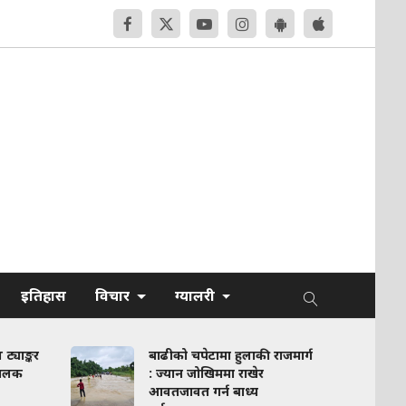
इतिहास
विचार
ग्यालरी
बाढीको चपेटामा हुलाकी राजमार्ग
गोरखाको घ्याम्पेसाल
: ज्यान जोखिममा राखेर
सबस्टेसन सञ्चालन
आवतजावत गर्न बाध्य