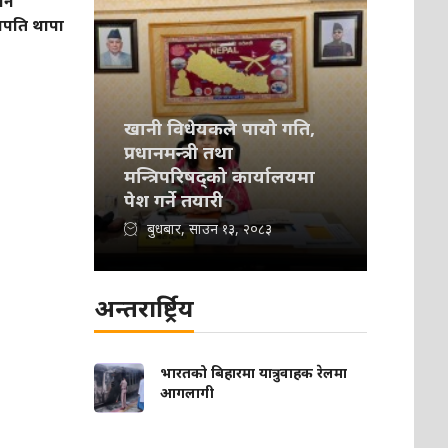
पनि
पति थापा
खानी विधेयकले पायो गति,
प्रधानमन्त्री तथा
मन्त्रिपरिषद्को कार्यालयमा
पेश गर्ने तयारी
बुधबार, साउन १३, २०८३
अन्तरार्ष्ट्रिय
भारतको बिहारमा यात्रुवाहक रेलमा
आगलागी