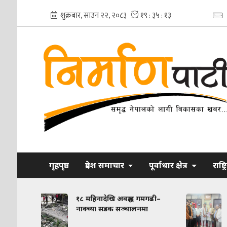
गृहपृष्ठ
प्रदेश समाचार
पूर्वाधार क्षेत्र
राष्ट्
१८ महिनादेखि अवरुद्ध गमगढी–
मुगु–हुम्ला जोड्ने कर्ण
नाक्च्या सडक सञ्चालनमा
बेलीब्रिज बन्ने, दोमुख
बासिन्दामा उत्साह