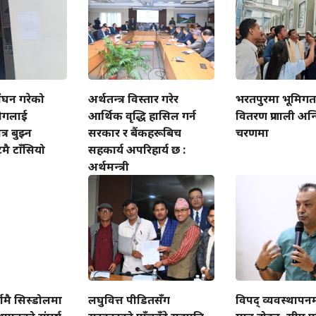
लंघन गरेको
अर्थतन्त्र विस्तार गरेर
भरतपुरमा भूमिगत व
योगलाई
आर्थिक वृद्धि हासिल गर्न
वितरण प्रणाली अन्
्र बुझ्न
सरकार र बैंकहरूबिच
चरणमा
मै टाँसियो
सहकार्य अपरिहार्य छ :
अर्थमन्त्री
षामै सिस्डोलमा
लघुवित्त पीडितसँग
विपद् व्यवस्थापन