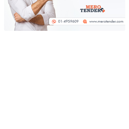
आन्तरिक उडानको भाडा बढ्यो