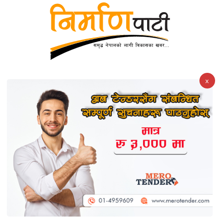
x
सडकको बेहाल : हिलोको पोखरी र खाल्डैखाल्डाले हिड्न सास्ती
मुख्य राजमार्गमा पहिरो र बाढीको प्रभाव, केही सडक पूर्ण तथा
केहीमा एकतर्फी सञ्चालन