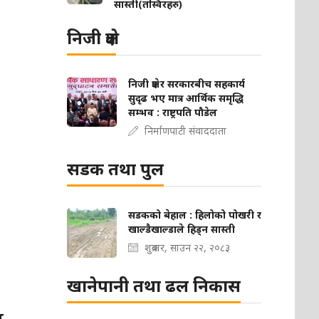
सास्ती(तस्विरहरु)
निजी क्षेत्र
निजी क्षेत्र र सरकारबीच सहकार्य
सुदृढ भए मात्र आर्थिक समृद्धि
सम्भव : राष्ट्रपति पौडेल
निर्माणपाटी संवाददाता
सडक तथा पुल
सडकको बेहाल : हिलोको पोखरी र
खाल्डैखाल्डाले हिड्न सास्ती
शुक्रबार, साउन २२, २०८३
खानेपानी तथा ढल निकास
ल