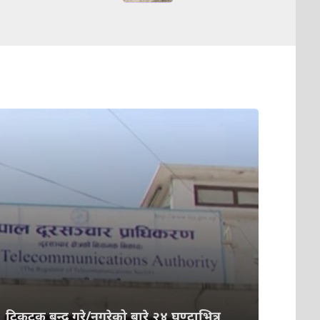
टिकटक बन्द गरे/नगरेको बारे २४ घण्टाभित्र