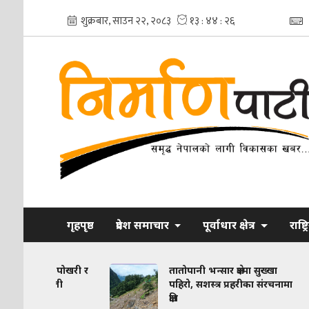
गृहपृष्ठ
प्रदेश समाचार
पूर्वाधार क्षेत्र
राष्ट्
ोको पोखरी र
तातोपानी भन्सार क्षेत्रमा सुख्खा
 सास्ती
पहिरो, सशस्त्र प्रहरीका संरचनामा
क्षति