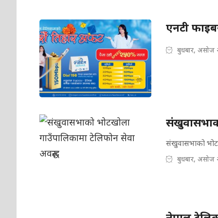
एनटी फाइबर
बुधबार, असोज 
संखुवासभाक
संखुवासभाको भोट
बुधबार, असोज 
नेपाल टेलिक