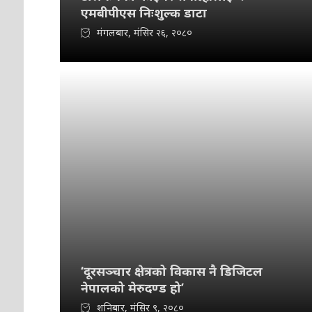
एमबीपीएस निःशुल्क डाटा
मंगलबार, मंसिर २६, २०८०
‘दूरसञ्चार क्षेत्रको विकास नै डिजिटल
नेपालको मेरुदण्ड हो’
शनिबार, मंसिर ९, २०८०