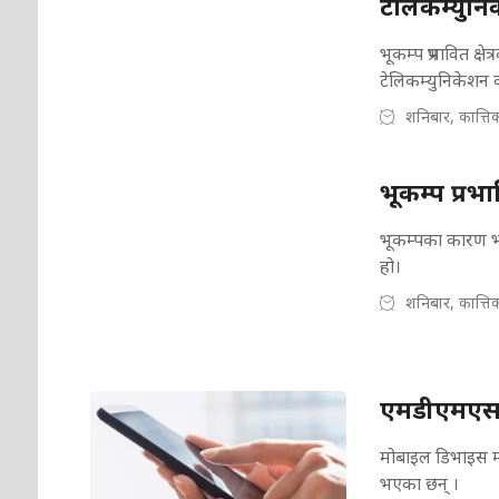
टेलिकम्युनि
भूकम्प प्रभावित क्
टेलिकम्युनिकेशन 
शनिबार, कात्ति
भूकम्प प्रभा
भूकम्पका कारण भए
हो।
शनिबार, कात्ति
एमडीएमएसम
मोबाइल डिभाइस म्
भएका छन् ।