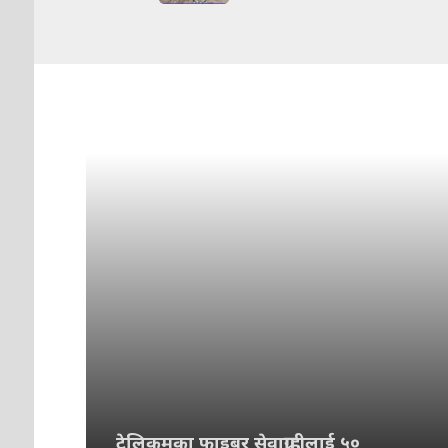
टेलिकमका फाइबर सेवाग्राहीलाई ५०