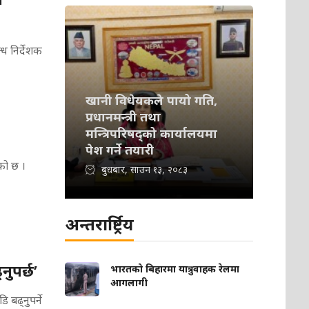
्ध निर्देशक
खानी विधेयकले पायो गति,
प्रधानमन्त्री तथा
मन्त्रिपरिषद्को कार्यालयमा
पेश गर्ने तयारी
को छ ।
बुधबार, साउन १३, २०८३
अन्तरार्ष्ट्रिय
नुपर्छ’
भारतको बिहारमा यात्रुवाहक रेलमा
आगलागी
ि बढ्नुपर्ने