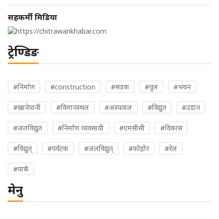
सहकर्मी मिडिया
ट्रेण्डिङ
#निर्माण
#construction
#सडक
#पुल
#भवन
#खानेपानी
#विमानस्थल
#अस्पताल
#विद्युत
#उडान
#जलविद्युत
#निर्माण व्यवसायी
#एमसीसी
#विकास
#विद्युत्
#पर्यटक
#जलविद्युत्
#फोहोर
#रेल
#पार्क
मेनु