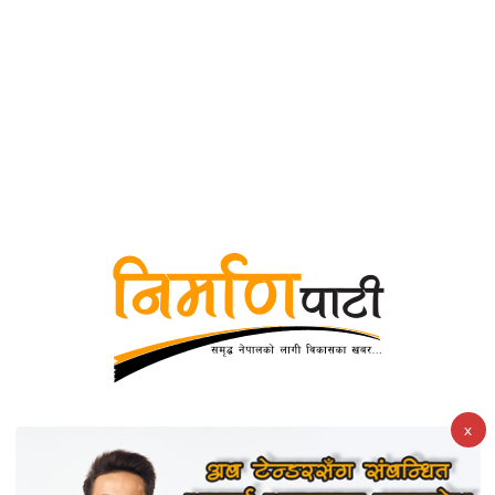
युनिकोड
x